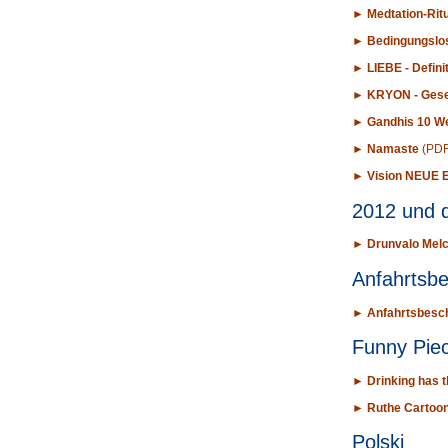
►
Medtation-Rit
►
Bedingungslo
►
LIEBE - Defin
►
KRYON - Geseg
►
Gandhis 10 We
►
Namaste
(PDF
►
Vision NEUE
2012 und 
►
Drunvalo Melc
Anfahrtsb
►
Anfahrtsbesch
Funny Piec
►
Drinking has 
►
Ruthe Cartoon
Polski