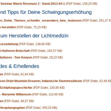
 Seminar Matrix Resonanz 3 - Stand 2013-04-1
(PDF-Datei, 159,25 KB)
nd Tipps für Deine Schwingungserhöhung
u_Deine_Themen_schneller_veraendern_bzw._loslassen
(PDF-Datei, 261,37 
e herstellen
(PDF-Datei, 75,15 KB)
zum Herstellen der Lichtmedizin
Kurzanleitung
(PDF-Datei, 138,66 KB)
-Hathoren-Botschaft
(PDF-Datei, 165,57 KB)
Hathoren - Tom Kenyon
(PDF-Datei, 29,22 KB)
ndes & Erhellendes
pis
(PDF-Datei, 81,84 KB)
 von Oriah Mountain Dreamer, Indianische Stammesälteste
(PDF-Datei, 42,48 K
Schöpfungsgeschichte
(PDF-Datei, 130,85 KB)
- Marianne Williamson
(PDF-Datei, 110,46 KB)
len
(PDF-Datei, 48,57 KB)
d Vergebungsgebet
(PDF-Datei, 355,25 KB)