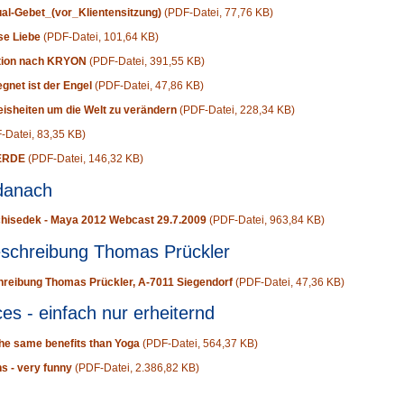
ual-Gebet_(vor_Klientensitzung)
(PDF-Datei, 77,76 KB)
se Liebe
(PDF-Datei, 101,64 KB)
ition nach KRYON
(PDF-Datei, 391,55 KB)
net ist der Engel
(PDF-Datei, 47,86 KB)
isheiten um die Welt zu verändern
(PDF-Datei, 228,34 KB)
-Datei, 83,35 KB)
 ERDE
(PDF-Datei, 146,32 KB)
danach
hisedek - Maya 2012 Webcast 29.7.2009
(PDF-Datei, 963,84 KB)
eschreibung Thomas Prückler
reibung Thomas Prückler, A-7011 Siegendorf
(PDF-Datei, 47,36 KB)
es - einfach nur erheiternd
the same benefits than Yoga
(PDF-Datei, 564,37 KB)
s - very funny
(PDF-Datei, 2.386,82 KB)