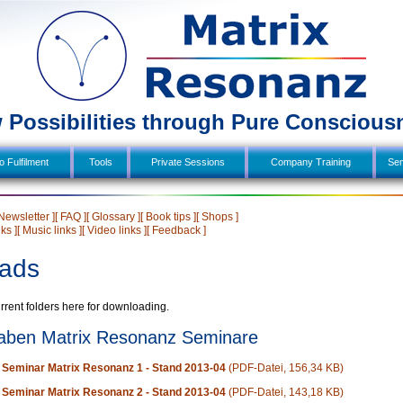
 Possibilities through Pure Conscious
 Fulfilment
  Tools  
Private Sessions
Company Training
Sem
 Newsletter ]
[ FAQ ]
[ Glossary ]
[ Book tips ]
[ Shops ]
nks ]
[ Music links ]
[ Video links ]
[ Feedback ]
ads
current folders here for downloading.
gaben Matrix Resonanz Seminare
 Seminar Matrix Resonanz 1 - Stand 2013-04
(PDF-Datei, 156,34 KB)
 Seminar Matrix Resonanz 2 - Stand 2013-04
(PDF-Datei, 143,18 KB)