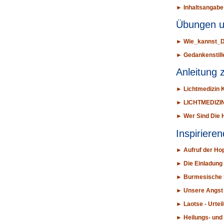
►
Inhaltsangabe
Übungen u
►
Wie_kannst_D
►
Gedankenstill
Anleitung 
►
Lichtmedizin 
►
LICHTMEDIZIN
►
Wer Sind Die 
Inspiriere
►
Aufruf der Ho
►
Die Einladung
►
Burmesische 
►
Unsere Angst 
►
Laotse - Urtei
►
Heilungs- un