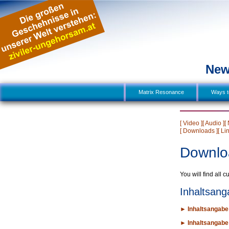
New
Matrix Resonance
Ways to
[ Video ]
[ Audio ]
[
[ Downloads ]
[ Li
Downlo
You will find all 
Inhaltsan
►
Inhaltsangabe
►
Inhaltsangabe