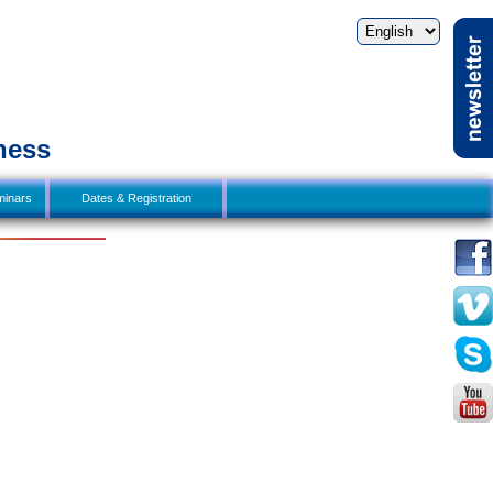
ness
inars
Dates & Registration