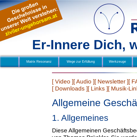
Er-Innere Dich, 
Matrix Resonanz
Wege zur Erfüllung
 Werkzeuge 
[ Video ]
[ Audio ]
[ Newsletter ]
[ F
[ Downloads ]
[ Links ]
[ Musik-Lin
Allgemeine Geschä
1. Allgemeines
Diese Allgemeinen Geschäftsbed